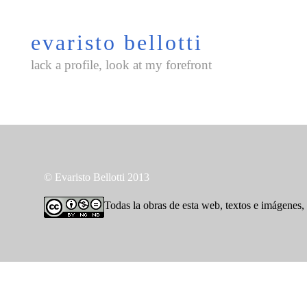
Saltar
al
evaristo bellotti
contenido
lack a profile, look at my forefront
© Evaristo Bellotti 2013
Todas la obras de esta web, textos e imágenes,