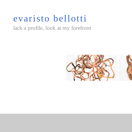
Saltar
al
evaristo bellotti
contenido
lack a profile, look at my forefront