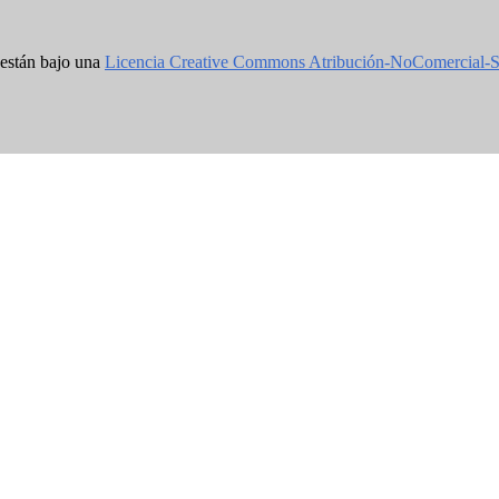
 están bajo una
Licencia Creative Commons Atribución-NoComercial-S