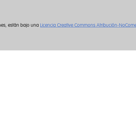
nes, están bajo una
Licencia Creative Commons Atribución-NoCome