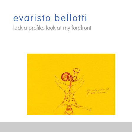
Saltar
al
evaristo bellotti
contenido
lack a profile, look at my forefront