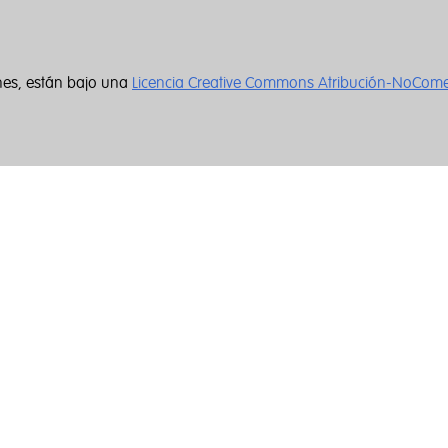
nes, están bajo una
Licencia Creative Commons Atribución-NoCome