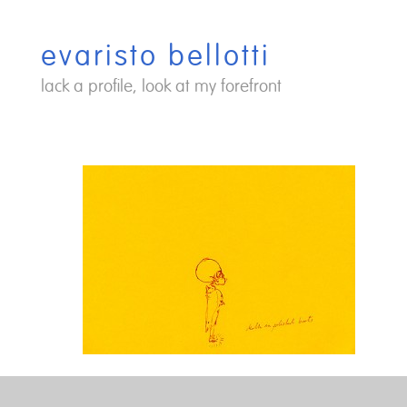
Saltar
al
evaristo bellotti
contenido
lack a profile, look at my forefront