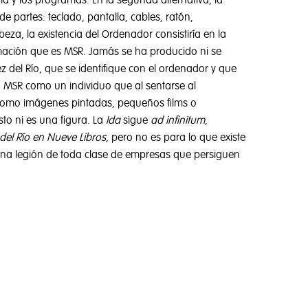
 y los programas. En la segunda alternativa, la
partes: teclado, pantalla, cables, ratón,
za, la existencia del Ordenador consistiría en la
ormación que es MSR. Jamás se ha producido ni se
z del Río, que se identifique con el ordenador y que
 a MSR como un individuo que al sentarse al
n como imágenes pintadas, pequeños films o
to ni es una figura. La
Ida
sigue
ad infinitum
,
el Río en Nueve Libros
, pero no es para lo que existe
una legión de toda clase de empresas que persiguen