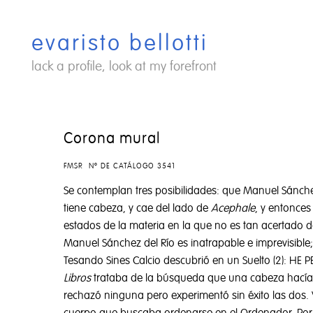
Saltar
al
evaristo bellotti
contenido
lack a profile, look at my forefront
Corona mural
FMSR Nº DE CATÁLOGO 3541
Se contemplan tres posibilidades: que Manuel Sánchez
tiene cabeza, y cae del lado de
Acephale
, y entonces
estados de la materia en la que no es tan acertado d
Manuel Sánchez del Río es inatrapable e imprevisible; 
Tesando Sines Calcio descubrió en un Suelto (2): HE
Libros
trataba de la búsqueda que una cabeza hacía 
rechazó ninguna pero experimentó sin éxito las dos. V