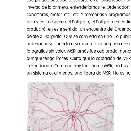
cuerpo que buscaba ordenarse en el Ordenador. Por “
inversa de la primera, entenderíamos “el Ordenador”
conectores, motor, etc., etc. Y memorias y programas
falta y en la espera del Polígrafo, el Polígrafo ent
producirá, en este sentido, un encuentro del Ordenado
delate al Polígrafo. Que se convierta en uno. La publ
ordenador se conecta a sí mismo. Esto no pasa de se
fotografías sin valor. MSR jamás fue capturado, nunc
aunque tenga límites. Cierto que la captación de MS
la Fundación. Como no hay función de MSR, no hay f
un sistema o, al menos, una figura de MSR. No es nue