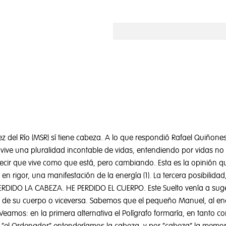
 del Río (MSR) sí tiene cabeza. A lo que respondió Rafael Quiñone
 vive una pluralidad incontable de vidas, entendiendo por vidas no b
ecir que vive como que está, pero cambiando. Esta es la opinión que
en rigor, una manifestación de la energía (1). La tercera posibilida
 PERDIDO LA CABEZA. HE PERDIDO EL CUERPO. Este Suelto venía a suge
de su cuerpo o viceversa. Sabemos que el pequeño Manuel, al enc
eamos: en la primera alternativa el Polígrafo formaría, en tanto c