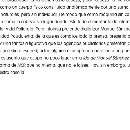
el Ordenador” entenderíamos la cabeza, y por “cabeza” la memoria
 como un cuerpo físico constituido anatómicamente por una suma de 
 naturales, pero sin individuar. De modo que como máquina sin cabe
endido como la cabeza sin lugar donde está todo el montante de inf
r y del Polígrafo. Pero Infoinsa pretende digitalizar Manuel Sánche
icidad fraudulenta, de la que es complice toda la prensa, presenta
r una fantasía figurativa que las agencias publicitarias presenta
a accedió a esa red; ni fue alguien ni ocupó una posición o un pues
R es asunto que ocupa no poco lugar en la
Ida de Manuel Sánchez d
orma de MSR que no mienta, que no le falsee. Hay, sin embargo, 
stro caso (3).