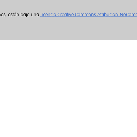
nes, están bajo una
Licencia Creative Commons Atribución-NoCome