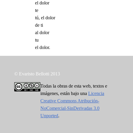
el dolor
te
tú, el dolor
de ti
al dolor
tu
el dolor.
© Evaristo Bellotti 2013
Todas la obras de esta web, textos e
imágenes, están bajo una
Licencia
Creative Commons Atribución-
NoComercial-SinDerivadas 3.0
Unported
.