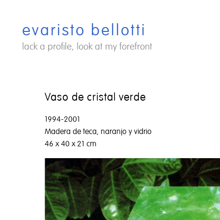
Saltar
al
evaristo bellotti
contenido
lack a profile, look at my forefront
Vaso de cristal verde
1994-2001
Madera de teca, naranjo y vidrio
46 x 40 x 21 cm